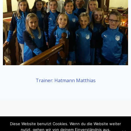
Trainer: Hatmann Matthias
IMPRESSUM
DATENSCHUTZ
Diese Website benutzt Cookies. Wenn du die Website weiter
© 2026 Sp.Vgg. Reuth e.V.
nutzt, gehen wir von deinem Einverständnis aus.