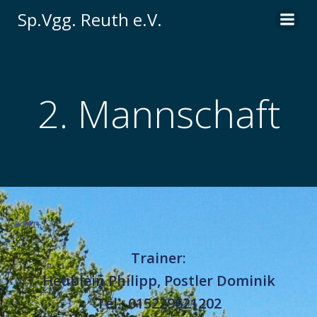
Zum
Sp.Vgg. Reuth e.V.
Inhalt
springen
2. Mannschaft
Laden…
Trainer:
Heublein Philipp, Postler Dominik
Tel.: 015229621202