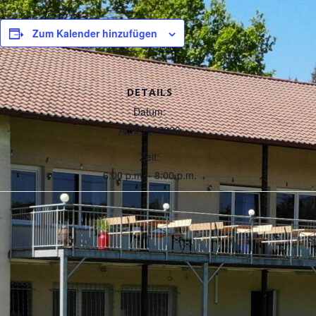
Zum Kalender hinzufügen
DETAILS
Datum:
April 19, 2023
Zeit:
6:00 p.m. - 8:00 p.m.