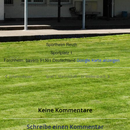
VERANSTALTUNGSORT
Sportheim Reuth
Sportplatz 1
Forchheim
,
bayern
91301
Deutschland
Google Karte anzeigen
Johannisfeuer
Spiel 1. Mannschaft – SV Weilersbach
Keine Kommentare
Schreibe einen Kommentar