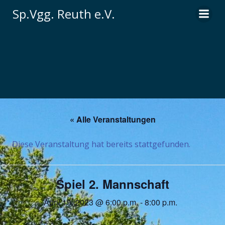
Zum
Sp.Vgg. Reuth e.V.
Inhalt
springen
« Alle Veranstaltungen
Diese Veranstaltung hat bereits stattgefunden.
Spiel 2. Mannschaft
April 19, 2023 @ 6:00 p.m.
-
8:00 p.m.