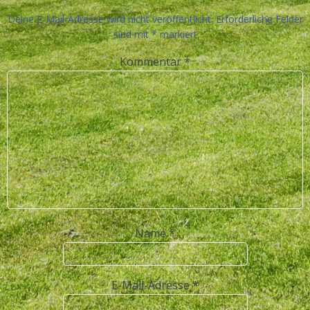
Deine E-Mail-Adresse wird nicht veröffentlicht.
Erforderliche Felder
sind mit
*
markiert
Kommentar
*
Name
*
E-Mail-Adresse
*