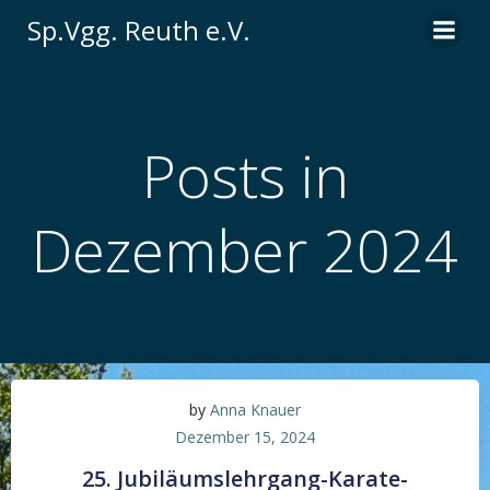
Zum
Sp.Vgg. Reuth e.V.
Inhalt
springen
Posts in
Dezember 2024
by
Anna Knauer
Dezember 15, 2024
25. Jubiläumslehrgang-Karate-