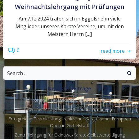
Weihnachtslehrgang mit Prüfungen
Am 7.12.2024 trafen sich in Eggolsheim viele
Mitglieder unserer Karate Vereine, um mit den
Meistern Herrn […]
0
read more
Search
for:
Neueste Beiträge
Reuther Karateka zu Gast in Neuses
Reuther Erfolgreich bei Kobudo-Prüfungen
Erfolgreiche Teamleistung fränkischer Karateka bei European
Open in Giebelstadt
Zentrallehrgang für Okinawa-Karate-Selbstverteidigung