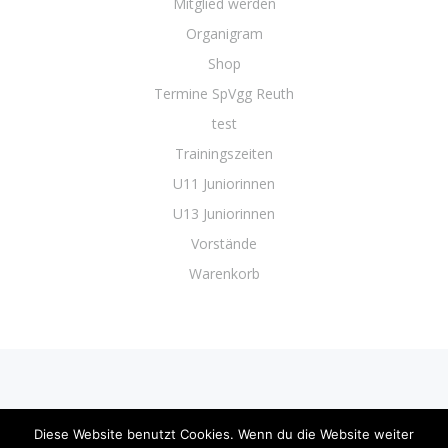
Mitglied werden
Organigram
Shop
Termine SpVgg Reuth
test
Trainingszeiten
U11 Juniorinnen
U13 Juniorinnen
Vorstände
Warenkorb
IMPRESSUM
DATENSCHUTZ
Diese Website benutzt Cookies. Wenn du die Website weiter