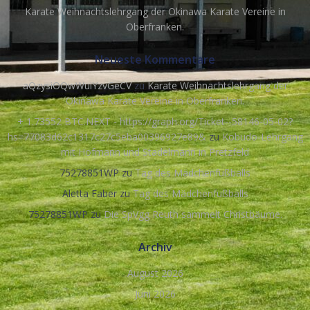
Karate Weihnachtslehrgang der Okinawa Karate Vereine in
Oberfranken.
Neueste Kommentare
aQzysiOQwWuiYzvGeCV
zu
Karate Weihnachtslehrgang der
Okinawa Karate Vereine in Oberfranken.
+ 1.73552 BTC.NEXT - https://graph.org/Ticket--58146-05-02?
hs=77083d62c1317c27c5eba00396927e89&
zu
Kobudo-Lehrgang
mit Hofmann und Stadelmann in Pretzfeld
75278851WP
zu
Tag des Mädchenfußballs
Aletta Faber
zu
Tag des Mädchenfußballs
75278851WP
zu
Die SpVgg Reuth sammelt Christbäume.
Archiv
August 2026
Juni 2026