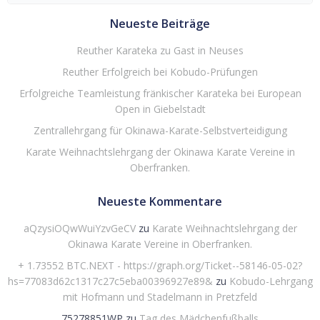
Neueste Beiträge
Reuther Karateka zu Gast in Neuses
Reuther Erfolgreich bei Kobudo-Prüfungen
Erfolgreiche Teamleistung fränkischer Karateka bei European
Open in Giebelstadt
Zentrallehrgang für Okinawa-Karate-Selbstverteidigung
Karate Weihnachtslehrgang der Okinawa Karate Vereine in
Oberfranken.
Neueste Kommentare
aQzysiOQwWuiYzvGeCV
zu
Karate Weihnachtslehrgang der
Okinawa Karate Vereine in Oberfranken.
+ 1.73552 BTC.NEXT - https://graph.org/Ticket--58146-05-02?
hs=77083d62c1317c27c5eba00396927e89&
zu
Kobudo-Lehrgang
mit Hofmann und Stadelmann in Pretzfeld
75278851WP
zu
Tag des Mädchenfußballs