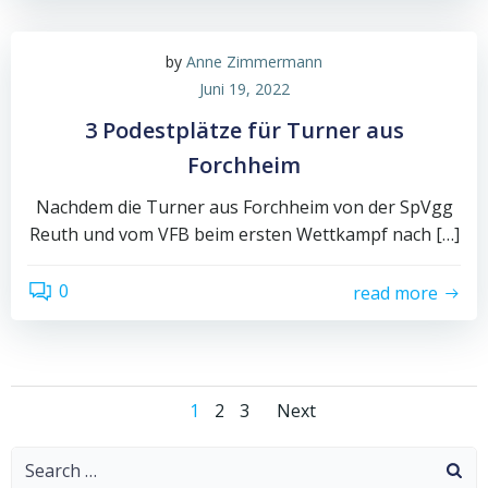
by
Anne Zimmermann
Juni 19, 2022
3 Podestplätze für Turner aus
Forchheim
Nachdem die Turner aus Forchheim von der SpVgg
Reuth und vom VFB beim ersten Wettkampf nach […]
0
read more
Posts
Posts
Page
Page
Page
1
2
3
Next
navigation
navigation
Search
for: