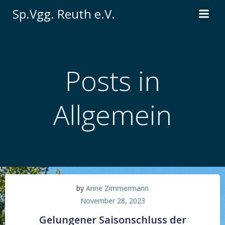
Zum
Sp.Vgg. Reuth e.V.
Inhalt
springen
Posts in
Allgemein
by
Anne Zimmermann
November 28, 2023
Gelungener Saisonschluss der