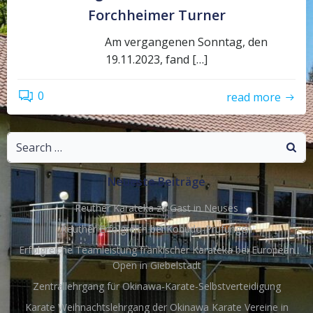
Forchheimer Turner
Am vergangenen Sonntag, den
19.11.2023, fand […]
0
read more
Search
for:
Neueste Beiträge
Reuther Karateka zu Gast in Neuses
Reuther Erfolgreich bei Kobudo-Prüfungen
Erfolgreiche Teamleistung fränkischer Karateka bei European
Open in Giebelstadt
Zentrallehrgang für Okinawa-Karate-Selbstverteidigung
Karate Weihnachtslehrgang der Okinawa Karate Vereine in