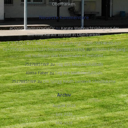
Oberfranken.
Neueste Kommentare
aQzysiOQwWuiYzvGeCV
zu
Karate Weihnachtslehrgang der
Okinawa Karate Vereine in Oberfranken.
+ 1.73552 BTC.NEXT - https://graph.org/Ticket--58146-05-02?
hs=77083d62c1317c27c5eba00396927e89&
zu
Kobudo-Lehrgang
mit Hofmann und Stadelmann in Pretzfeld
75278851WP
zu
Tag des Mädchenfußballs
Aletta Faber
zu
Tag des Mädchenfußballs
75278851WP
zu
Die SpVgg Reuth sammelt Christbäume.
Archiv
August 2026
Juni 2026
Mai 2026