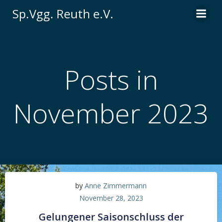
Zum
Sp.Vgg. Reuth e.V.
Inhalt
springen
Posts in
November 2023
by
Anne Zimmermann
November 28, 2023
Gelungener Saisonschluss der