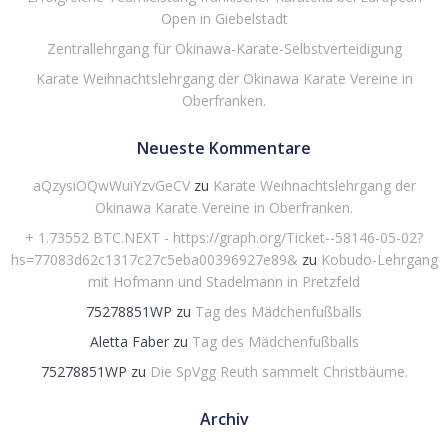
Open in Giebelstadt
Zentrallehrgang für Okinawa-Karate-Selbstverteidigung
Karate Weihnachtslehrgang der Okinawa Karate Vereine in
Oberfranken.
Neueste Kommentare
aQzysiOQwWuiYzvGeCV
zu
Karate Weihnachtslehrgang der
Okinawa Karate Vereine in Oberfranken.
+ 1.73552 BTC.NEXT - https://graph.org/Ticket--58146-05-02?
hs=77083d62c1317c27c5eba00396927e89&
zu
Kobudo-Lehrgang
mit Hofmann und Stadelmann in Pretzfeld
75278851WP
zu
Tag des Mädchenfußballs
Aletta Faber
zu
Tag des Mädchenfußballs
75278851WP
zu
Die SpVgg Reuth sammelt Christbäume.
Archiv