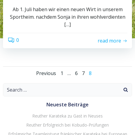
Ab 1. Juli haben wir einen neuen Wirt in unserem
Sportheim. nachdem Sonja in ihren wohlverdienten
[…]
0
read more
Posts
Posts
Page
Page
Page
Page
Previous
1
…
6
7
8
navigation
navigation
Search
for:
Neueste Beiträge
Reuther Karateka zu Gast in Neuses
Reuther Erfolgreich bei Kobudo-Prüfungen
Erfolgreiche Teamleistung fränkischer Karateka bei European