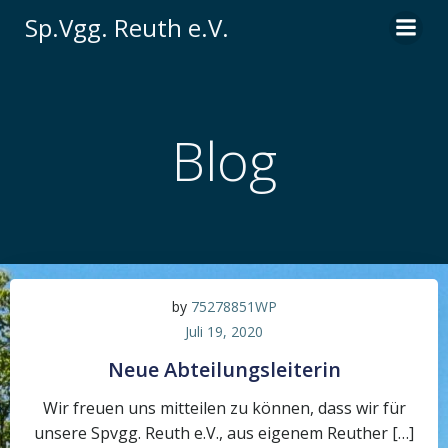
Zum
Sp.Vgg. Reuth e.V.
Inhalt
springen
Blog
by
75278851WP
Juli 19, 2020
Neue Abteilungsleiterin
Wir freuen uns mitteilen zu können, dass wir für
unsere Spvgg. Reuth e.V., aus eigenem Reuther […]