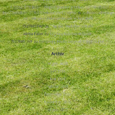
+ 1.73552 BTC.NEXT - https://graph.org/Ticket--58146-05-02?
hs=77083d62c1317c27c5eba00396927e89&
zu
Kobudo-Lehrgang
mit Hofmann und Stadelmann in Pretzfeld
75278851WP
zu
Tag des Mädchenfußballs
Aletta Faber
zu
Tag des Mädchenfußballs
75278851WP
zu
Die SpVgg Reuth sammelt Christbäume.
Archiv
August 2026
Juni 2026
Mai 2026
Februar 2026
Dezember 2025
November 2025
August 2025