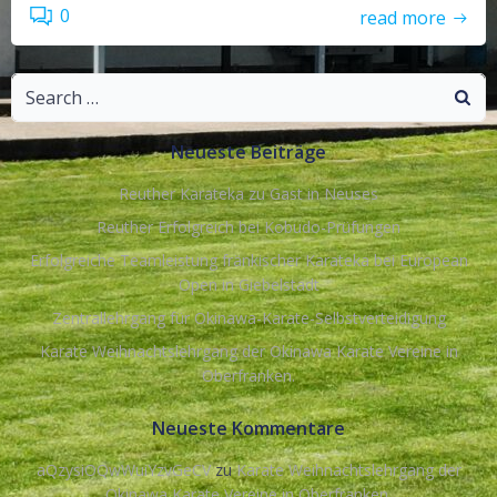
0
read more
Search
for:
Neueste Beiträge
Reuther Karateka zu Gast in Neuses
Reuther Erfolgreich bei Kobudo-Prüfungen
Erfolgreiche Teamleistung fränkischer Karateka bei European
Open in Giebelstadt
Zentrallehrgang für Okinawa-Karate-Selbstverteidigung
Karate Weihnachtslehrgang der Okinawa Karate Vereine in
Oberfranken.
Neueste Kommentare
aQzysiOQwWuiYzvGeCV
zu
Karate Weihnachtslehrgang der
Okinawa Karate Vereine in Oberfranken.