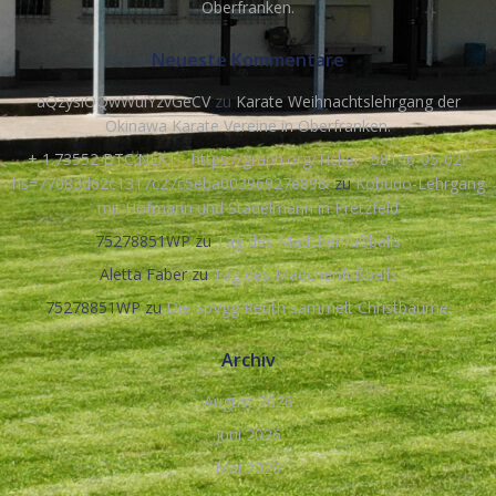
Oberfranken.
Neueste Kommentare
aQzysiOQwWuiYzvGeCV
zu
Karate Weihnachtslehrgang der
Okinawa Karate Vereine in Oberfranken.
+ 1.73552 BTC.NEXT - https://graph.org/Ticket--58146-05-02?
hs=77083d62c1317c27c5eba00396927e89&
zu
Kobudo-Lehrgang
mit Hofmann und Stadelmann in Pretzfeld
75278851WP
zu
Tag des Mädchenfußballs
Aletta Faber
zu
Tag des Mädchenfußballs
75278851WP
zu
Die SpVgg Reuth sammelt Christbäume.
Archiv
August 2026
Juni 2026
Mai 2026