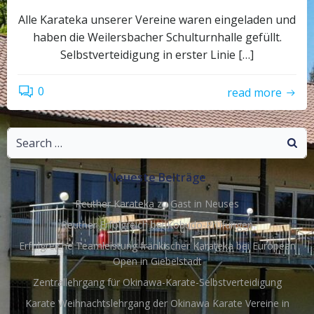
Alle Karateka unserer Vereine waren eingeladen und
haben die Weilersbacher Schulturnhalle gefüllt.
Selbstverteidigung in erster Linie […]
0
read more
Search
for:
Neueste Beiträge
Reuther Karateka zu Gast in Neuses
Reuther Erfolgreich bei Kobudo-Prüfungen
Erfolgreiche Teamleistung fränkischer Karateka bei European
Open in Giebelstadt
Zentrallehrgang für Okinawa-Karate-Selbstverteidigung
Karate Weihnachtslehrgang der Okinawa Karate Vereine in