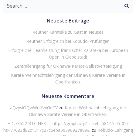
Search
for:
Neueste Beiträge
Reuther Karateka zu Gast in Neuses
Reuther Erfolgreich bei Kobudo-Prüfungen
Erfolgreiche Teamleistung fränkischer Karateka bei European
Open in Giebelstadt
Zentrallehrgang für Okinawa-Karate-Selbstverteidigung
Karate Weihnachtslehrgang der Okinawa Karate Vereine in
Oberfranken.
Neueste Kommentare
aQzysiOQwWuiYzvGeCV
zu
Karate Weihnachtslehrgang der
Okinawa Karate Vereine in Oberfranken.
+ 1.73552 BTC.NEXT - https://graph.org/Ticket--58146-05-02?
hs=77083d62c1317c27c5eba00396927e89&
zu
Kobudo-Lehrgang