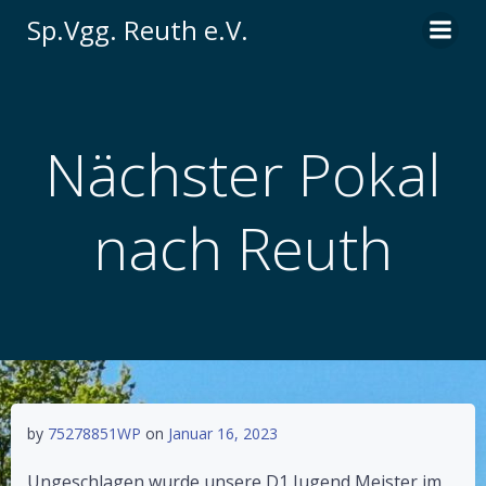
Zum
Sp.Vgg. Reuth e.V.
Inhalt
springen
Nächster Pokal
nach Reuth
by
75278851WP
on
Januar 16, 2023
Ungeschlagen wurde unsere D1 Jugend Meister im