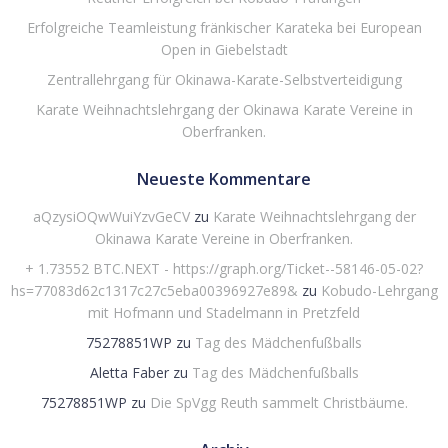
Erfolgreiche Teamleistung fränkischer Karateka bei European
Open in Giebelstadt
Zentrallehrgang für Okinawa-Karate-Selbstverteidigung
Karate Weihnachtslehrgang der Okinawa Karate Vereine in
Oberfranken.
Neueste Kommentare
aQzysiOQwWuiYzvGeCV
zu
Karate Weihnachtslehrgang der
Okinawa Karate Vereine in Oberfranken.
+ 1.73552 BTC.NEXT - https://graph.org/Ticket--58146-05-02?
hs=77083d62c1317c27c5eba00396927e89&
zu
Kobudo-Lehrgang
mit Hofmann und Stadelmann in Pretzfeld
75278851WP
zu
Tag des Mädchenfußballs
Aletta Faber
zu
Tag des Mädchenfußballs
75278851WP
zu
Die SpVgg Reuth sammelt Christbäume.